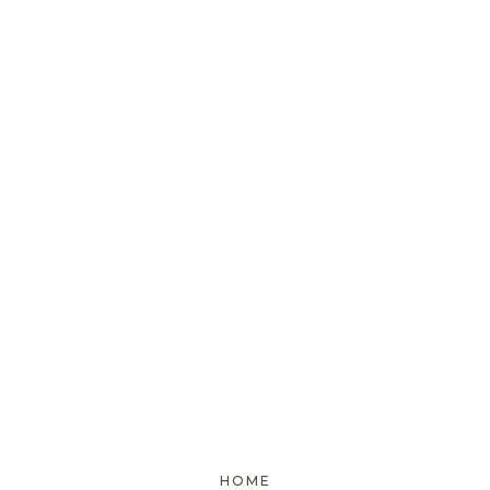
[%comment%]
[%list_end%]
[%article%]
[%category%]
HOME