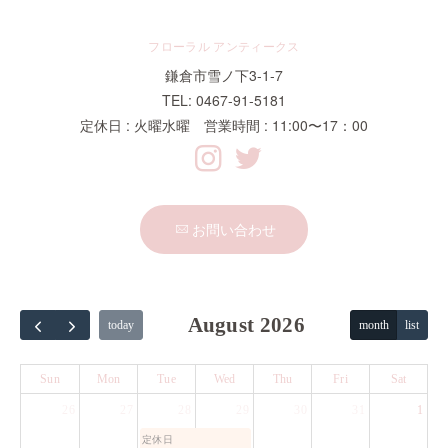
フローラル アンティークス
鎌倉市雪ノ下3-1-7
TEL: 0467-91-5181
定休日 : 火曜水曜 営業時間 : 11:00〜17：00
お問い合わせ
August 2026
today
month
list
Sun
Mon
Tue
Wed
Thu
Fri
Sat
26
27
28
29
30
31
1
定休日