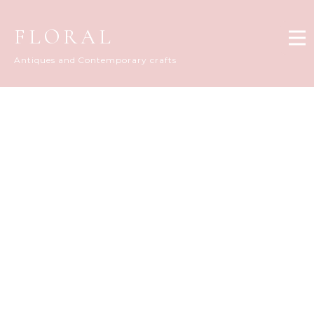
FLORAL
Antiques and Contemporary crafts
Information
[%title%]
[%article_date_notime_wa%]
[%lead%]
[%list_start%]