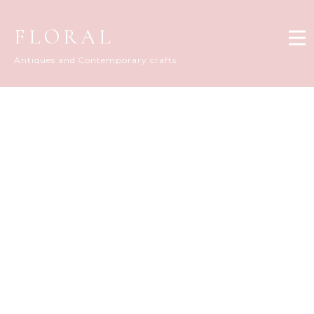
FLORAL
Antiques and Contemporary crafts
Information
[%title%]
[%article_date_notime_wa%]
[%lead%]
[%list_start%]