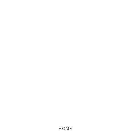
[%comment%]
[%list_end%]
[%article%]
[%category%]
HOME