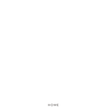
[%comment%]
[%list_end%]
[%article%]
[%category%]
HOME