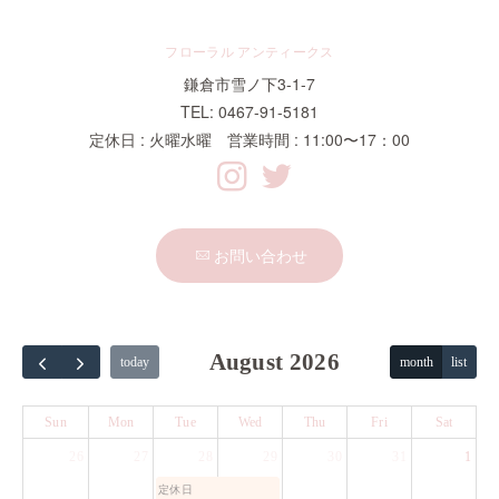
フローラル アンティークス
鎌倉市雪ノ下3-1-7
TEL: 0467-91-5181
定休日 : 火曜水曜 営業時間 : 11:00〜17：00
お問い合わせ
August 2026
today
month
list
Sun
Mon
Tue
Wed
Thu
Fri
Sat
26
27
28
29
30
31
1
定休日