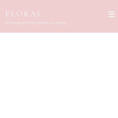
FLORAL
Antiques and Contemporary crafts
Information
[%title%]
[%article_date_notime_wa%]
[%lead%]
[%list_start%]