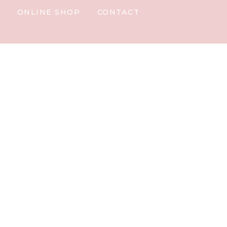
Y
ONLINE SHOP
CONTACT
HOME
|
INFORMATION
|
template.detail