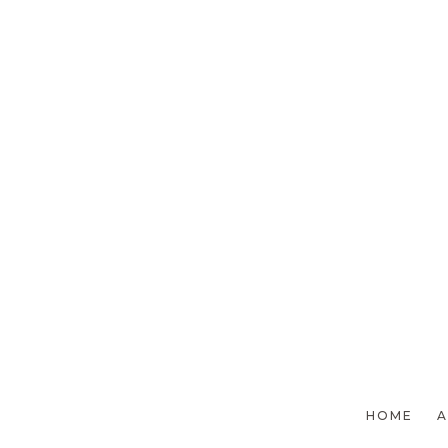
[%list_end%]
[%article%]
[%category%]
HOME