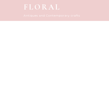
FLORAL
Antiques and Contemporary crafts
Informatio
[%titl