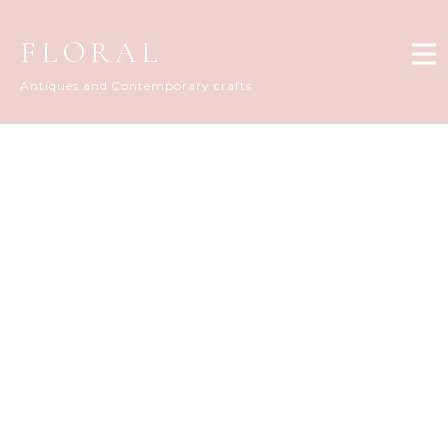
FLORAL
Antiques and Contemporary crafts
FLORAL DIARY
[%title%]
[%article_date_notime_dot%]
[%list_start%]