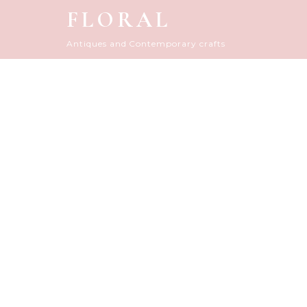
FLORAL
Antiques and Contemporary crafts
FLORAL D
HOME
|
アーカイブ（古いダイアリー）
|
tem
[%title%]
[%article_date_notime_do