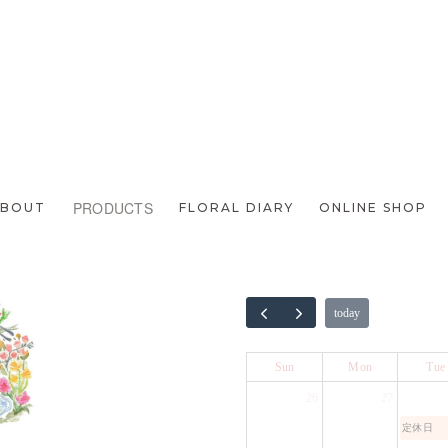
次のページへ
PRODUCTS
ABOUT
FLORAL DIARY
ONLINE SHOP
today
Sun
Mon
Tue
26
27
定休日