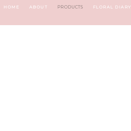
HOME
ABOUT
PRODUCTS
FLORAL DIAR
IARY
plate.detail
t%]