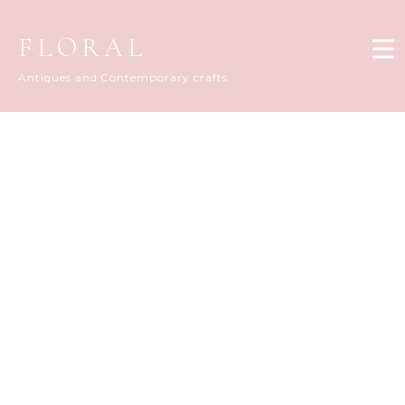
FLORAL
Antiques and Contemporary crafts
FLORAL DIARY
[%title%]
[%article_date_notime_dot%]
[%list_start%]