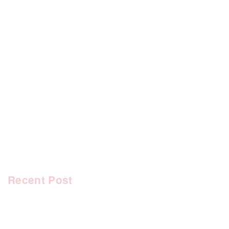
[%category%]
[%tags%]
前のページへ
次のページへ
Recent Post