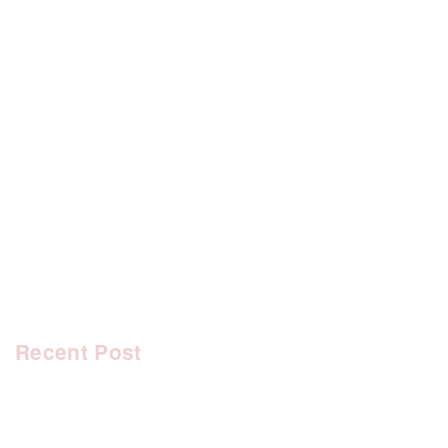
[%category%]
[%tags%]
前のページへ
次のページへ
Recent Post