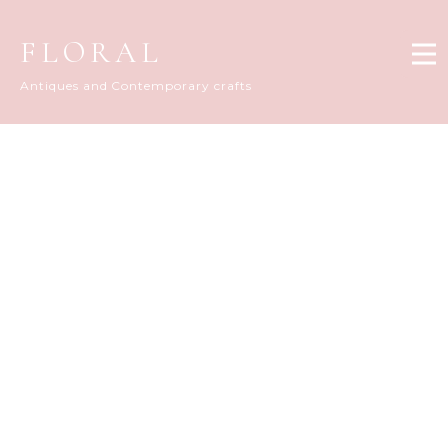
FLORAL
Antiques and Contemporary crafts
FLORAL DIARY
[%title%]
[%article_date_notime_dot%]
[%list_start%]