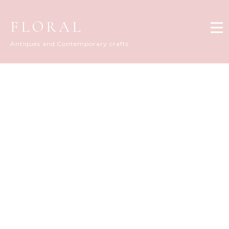
FLORAL
Antiques and Contemporary crafts
FLORAL DIARY
[%title%]
[%article_date_notime_dot%]
[%list_start%]