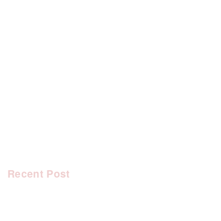
[%category%]
[%tags%]
前のページへ
次のページへ
Recent Post