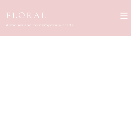
FLORAL
Antiques and Contemporary crafts
FLORAL DIARY
[%title%]
[%article_date_notime_dot%]
[%list_start%]