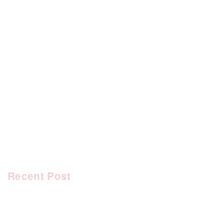
[%category%]
[%tags%]
前のページへ
次のページへ
Recent Post