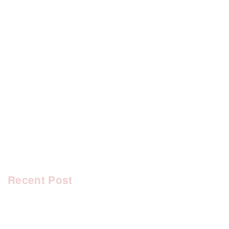
[%category%]
[%tags%]
前のページへ
次のページへ
Recent Post