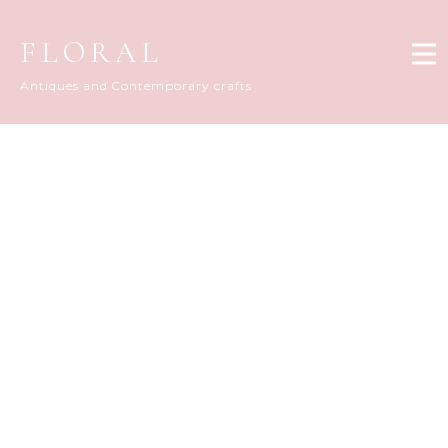
FLORAL
Antiques and Contemporary crafts
FLORAL DIARY
[%title%]
[%article_date_notime_dot%]
[%list_start%]