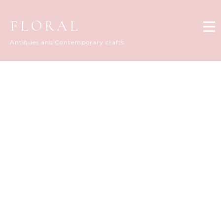
FLORAL
Antiques and Contemporary crafts
FLORAL DIARY
[%title%]
[%article_date_notime_dot%]
[%list_start%]