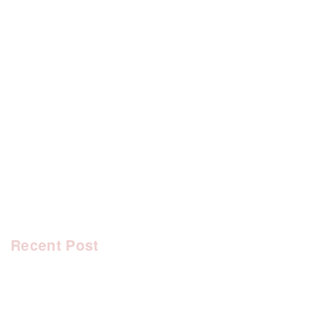
[%category%]
[%tags%]
前のページへ
次のページへ
Recent Post