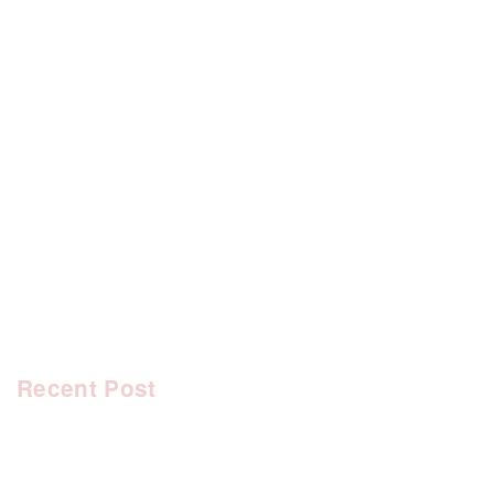
[%category%]
[%tags%]
前のページへ
次のページへ
Recent Post