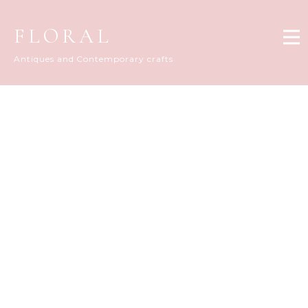
FLORAL
Antiques and Contemporary crafts
FLORAL DIARY
[%title%]
[%article_date_notime_dot%]
[%list_start%]