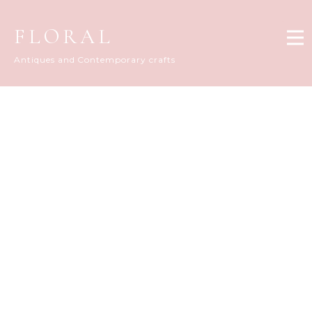
FLORAL
Antiques and Contemporary crafts
FLORAL DIARY
[%title%]
[%article_date_notime_dot%]
[%list_start%]