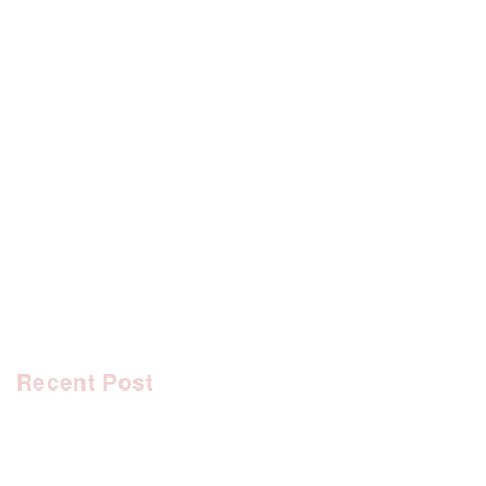
[%category%]
[%tags%]
前のページへ
次のページへ
Recent Post