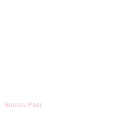
[%category%]
[%tags%]
前のページへ
次のページへ
Recent Post