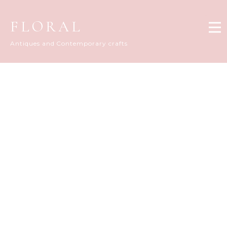
FLORAL
Antiques and Contemporary crafts
FLORAL DIARY
[%title%]
[%article_date_notime_dot%]
[%list_start%]