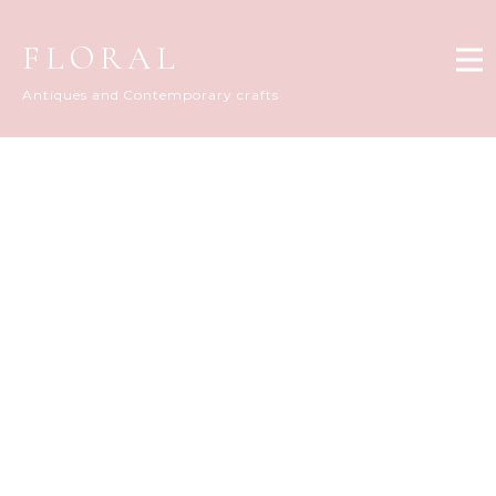
FLORAL
Antiques and Contemporary crafts
FLORAL DIARY
[%title%]
[%article_date_notime_dot%]
[%list_start%]