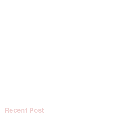
[%category%]
[%tags%]
前のページへ
次のページへ
Recent Post