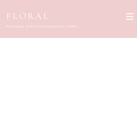
FLORAL
Antiques and Contemporary crafts
FLORAL DIARY
[%title%]
[%article_date_notime_dot%]
[%list_start%]