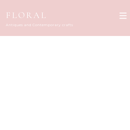
FLORAL
Antiques and Contemporary crafts
FLORAL DIARY
[%title%]
[%article_date_notime_dot%]
[%list_start%]