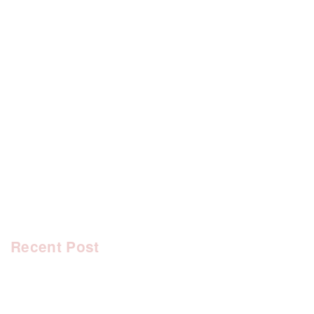
[%category%]
[%tags%]
前のページへ
次のページへ
Recent Post