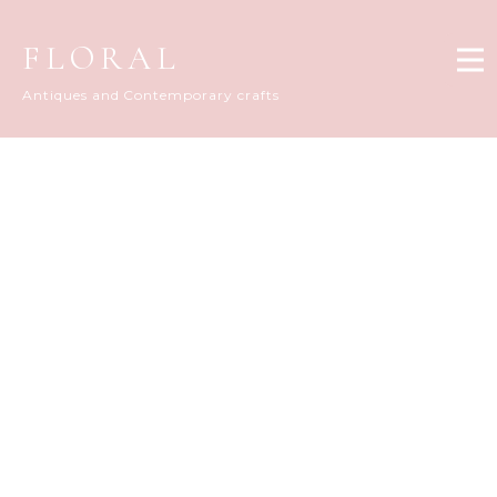
FLORAL
Antiques and Contemporary crafts
FLORAL DIARY
[%title%]
[%article_date_notime_dot%]
[%list_start%]