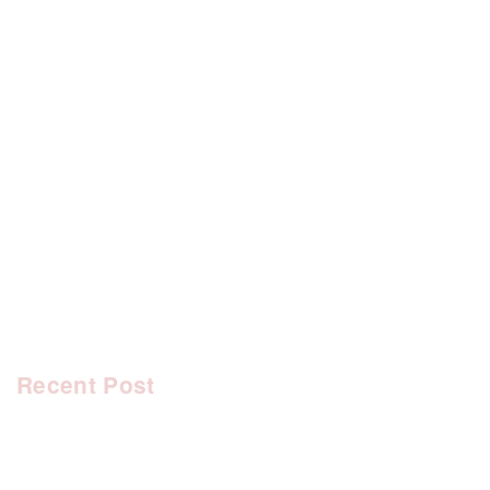
[%category%]
[%tags%]
前のページへ
次のページへ
Recent Post