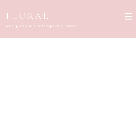
FLORAL
Antiques and Contemporary crafts
FLORAL DIARY
[%title%]
[%article_date_notime_dot%]
[%list_start%]