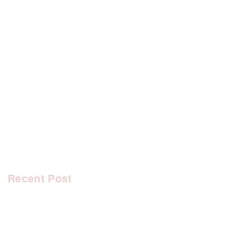
[%category%]
[%tags%]
前のページへ
次のページへ
Recent Post