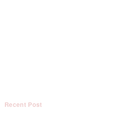
[%category%]
[%tags%]
前のページへ
次のページへ
Recent Post