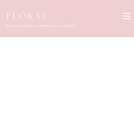
FLORAL
Antiques and Contemporary crafts
FLORAL DIARY
[%title%]
[%article_date_notime_dot%]
[%list_start%]