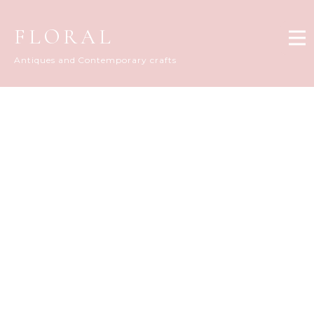
FLORAL
Antiques and Contemporary crafts
FLORAL DIARY
[%title%]
[%article_date_notime_dot%]
[%list_start%]