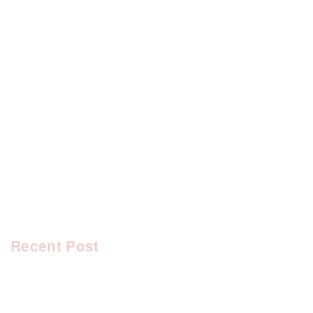
[%category%]
[%tags%]
前のページへ
次のページへ
Recent Post