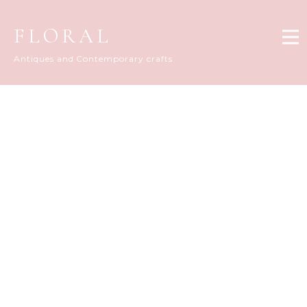
FLORAL
Antiques and Contemporary crafts
FLORAL DIARY
[%title%]
[%article_date_notime_dot%]
[%list_start%]