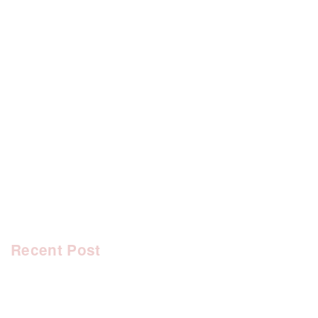
[%category%]
[%tags%]
前のページへ
次のページへ
Recent Post