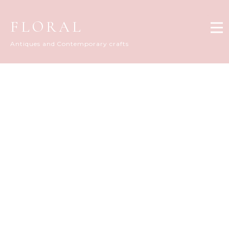
FLORAL
Antiques and Contemporary crafts
FLORAL DIARY
[%title%]
[%article_date_notime_dot%]
[%list_start%]