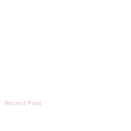
[%category%]
[%tags%]
前のページへ
次のページへ
Recent Post