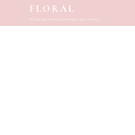
FLORAL
Antiques and Contemporary crafts
FLORAL D
HOME
|
アーカイブ（古いダイアリー）
|
tem
[%title%]
[%article_date_notime_do