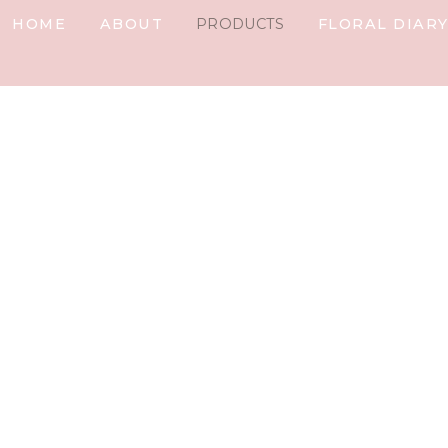
HOME
ABOUT
PRODUCTS
FLORAL DIAR
IARY
plate.detail
t%]