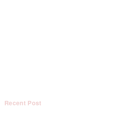
[%category%]
[%tags%]
前のページへ
次のページへ
Recent Post