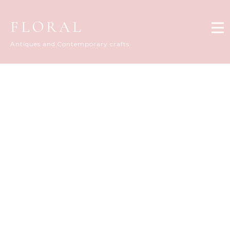
FLORAL
Antiques and Contemporary crafts
FLORAL DIARY
[%title%]
[%article_date_notime_dot%]
[%list_start%]