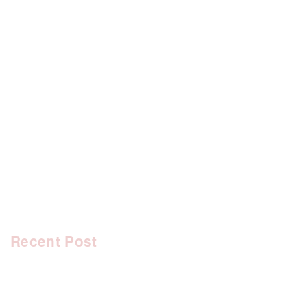
[%category%]
[%tags%]
前のページへ
次のページへ
Recent Post