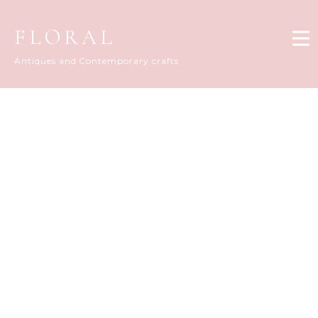
FLORAL
Antiques and Contemporary crafts
FLORAL DIARY
[%title%]
[%article_date_notime_dot%]
[%list_start%]