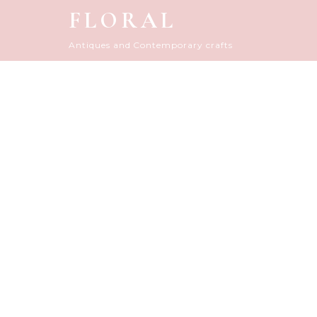
FLORAL
Antiques and Contemporary crafts
FLORAL D
HOME
|
アーカイブ（古いダイアリー）
|
tem
[%title%]
[%article_date_notime_do