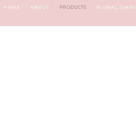
HOME
ABOUT
PRODUCTS
FLORAL DIAR
IARY
plate.detail
t%]