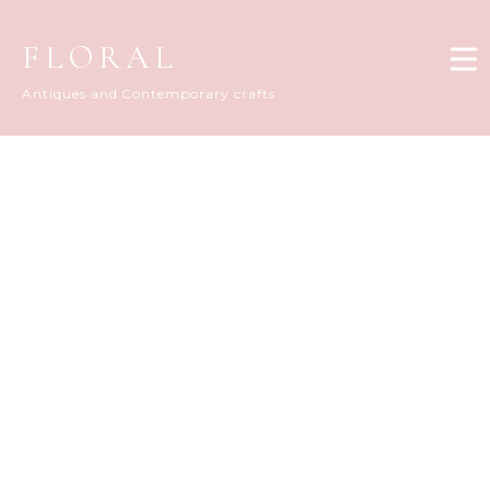
FLORAL
Antiques and Contemporary crafts
FLORAL DIARY
[%title%]
[%article_date_notime_dot%]
[%list_start%]