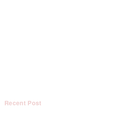
[%category%]
[%tags%]
前のページへ
次のページへ
Recent Post