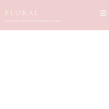
FLORAL
Antiques and Contemporary crafts
FLORAL DIARY
[%title%]
[%article_date_notime_dot%]
[%list_start%]