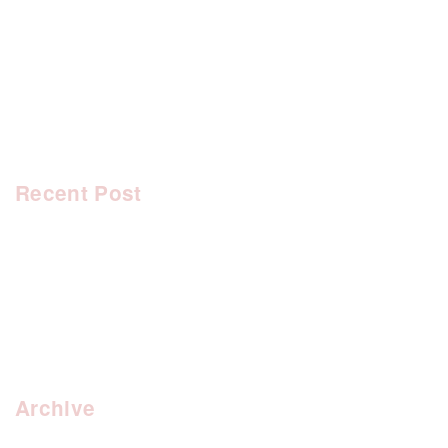
[%tags%]
前のページへ
次のページへ
Recent Post
Archive