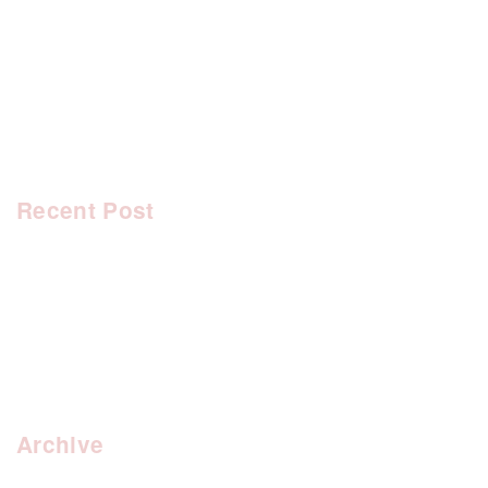
[%tags%]
前のページへ
次のページへ
Recent Post
Archive