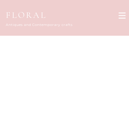
FLORAL
Antiques and Contemporary crafts
FLORAL DIARY
[%title%]
[%article_date_notime_dot%]
[%list_start%]