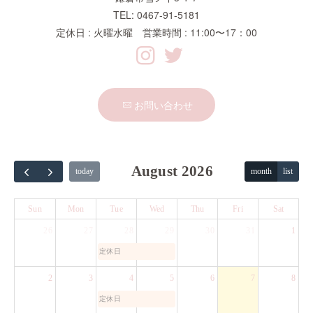
TEL: 0467-91-5181
定休日 : 火曜水曜 営業時間 : 11:00〜17：00
お問い合わせ
August 2026
today
month
list
Sun
Mon
Tue
Wed
Thu
Fri
Sat
26
27
28
29
30
31
1
定休日
2
3
4
5
6
7
8
定休日