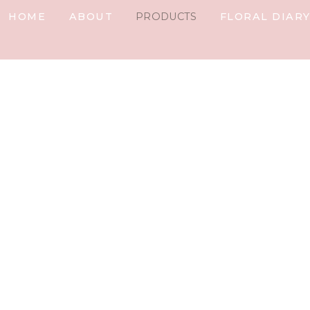
HOME
ABOUT
PRODUCTS
FLORAL DIAR
IARY
ail
t%]