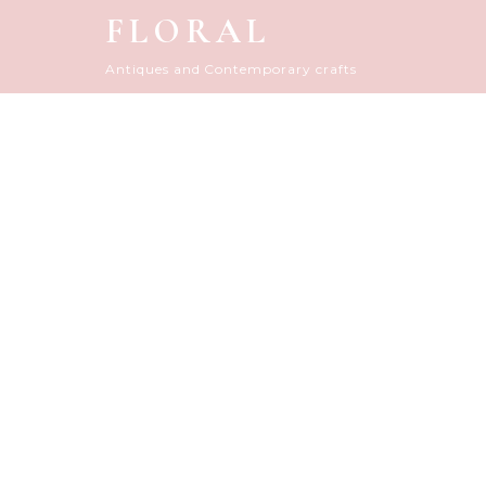
FLORAL
Antiques and Contemporary crafts
FLORAL D
HOME
|
フローラルダイアリー
|
template.det
[%title%]
[%article_date_notime_do