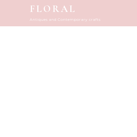
FLORAL
Antiques and Contemporary crafts
FLORAL D
HOME
|
フローラルダイアリー
|
template.det
[%title%]
[%article_date_notime_do