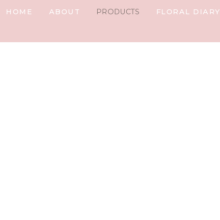
HOME
ABOUT
PRODUCTS
FLORAL DIAR
IARY
ail
t%]