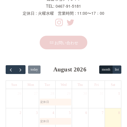
TEL: 0467-91-5181
定休日 : 火曜水曜 営業時間 : 11:00〜17：00
お問い合わせ
August 2026
today
month
list
Sun
Mon
Tue
Wed
Thu
Fri
Sat
26
27
28
29
30
31
1
定休日
2
3
4
5
6
7
8
定休日