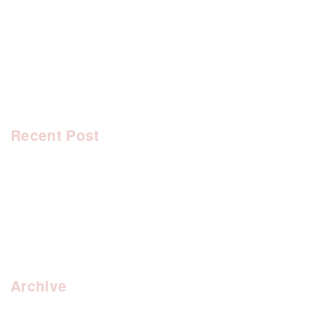
[%tags%]
前のページへ
次のページへ
Recent Post
Archive