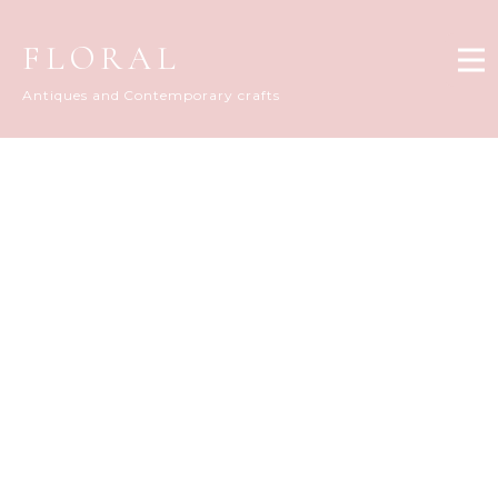
FLORAL
Antiques and Contemporary crafts
FLORAL DIARY
[%title%]
[%article_date_notime_dot%]
[%list_start%]