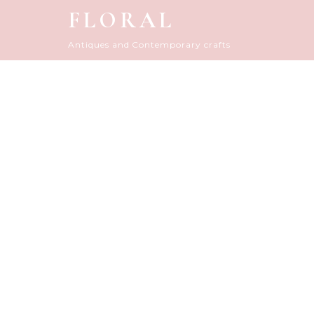
FLORAL
Antiques and Contemporary crafts
FLORAL D
HOME
|
フローラルダイアリー
|
template.det
[%title%]
[%article_date_notime_do