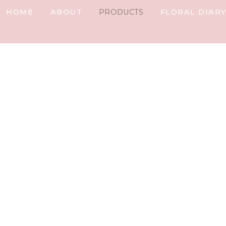
HOME
ABOUT
PRODUCTS
FLORAL DIAR
IARY
ail
t%]